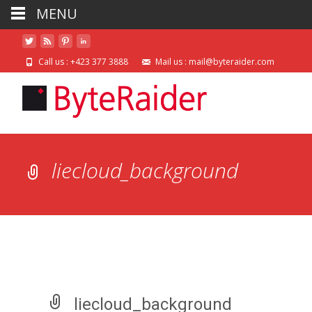
MENU
Call us : +423 377 3888
Mail us : mail@byteraider.com
liecloud_background
liecloud_background