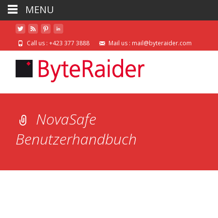
MENU
Call us : +423 377 3888
Mail us : mail@byteraider.com
NovaSafe
Benutzerhandbuch